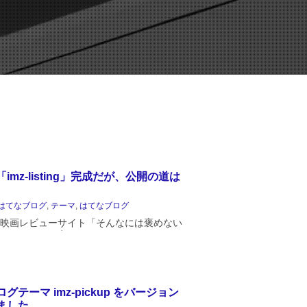
imz-listing」完成だが、公開の道は
はてなブログ
,
テーマ
,
はてなブログ
映画レビューサイト「そんなには褒めない
」のテーマを変更しました。スクリーンシ
vieimpressi...
グテーマ imz-pickup をバージョン
ました