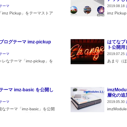
テーマ
2019.08.18
mz Pickup」をテーマストア
imz Pi
、このテーマについて、こんな
開しています
けれど、トップページだけにピ
した。大き
なものを表示する方法を教えて
ばいいかと
グテーマ imz-pickup
はてなブ
ト公開用
テーマ
2019.07.25
なテーマ「imz-pickup」を
あまり（ほ
、imz-basic をベースにし、
（笑）。は
記事、カテゴリー、固定ページ
サイトがあ
ではタイトル下に、記事ページ
んテーマを
そんな時にテ
マ imz-basic を公開し
imzMo
層化の追加）
テーマ
2019.05.30
テーマ「imz-basic」を公開
imzMod
vascript で機能を追加する
imzMod
内のスタイルはほぼ サンプルテ
合、css
 のままです。これを...
す。その場合