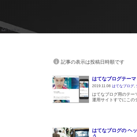
Frankie
記事の表示は投稿日時順です
はてなブログテーマ im
2019.11.08
はてなブログ
,
はてなブログ用のテーマ「i
運用サイトすでにこの
ありますので、そちら
www.movieimpres...
はてなブログの ヘ
う