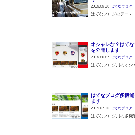
2019.09.10
はてなブログ
,
はてなブログのテーマ「i
に上げているのですが
大層なものはいらない
ックアップ記事のよう
ほしいというリク...
オシャレな？はてなブロ
を公開します
2019.08.07
はてなブログ
,
はてなブログ用のオシャレ
公開します。このテーマは
特別にアピールしたい
などを、トップページ
では...
はてなブログ多機能テー
ます
2019.07.10
はてなブログ
,
はてなブログ用の多機能な
します。このテーマは、Ja
ことが主であり、記事
ーマ「Boilerplate」