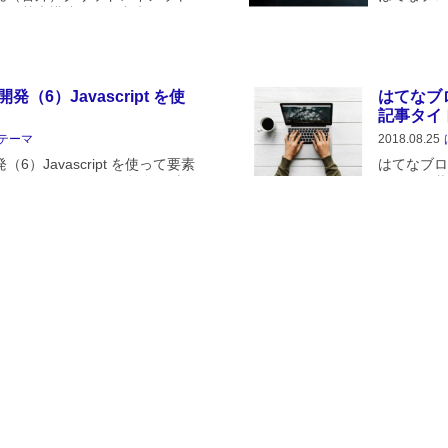
ジの基本構造がほぼ出来ました
するフォン
移り、ブログタイトルなど共通
ですね。絶対
るかどうか確認します。トップ
、最近では 
（6）Javascript を使
はてなブ
記事タイ
テーマ
2018.08.25
）Javascript を使って要素
はてなブロ
 や Joomla! を使って自分でブロ
イトルの装
もそもの基本構造も自由に変え
Boiler
ブログなど...
構造ができ
トップペ...
開発（4）ブログの基本構造
はてなブ
Brows
テーマ
2018.08.08
発（4）ブログの基本構造を作る
はてなブロ
マ Boilerplate を使っての
Browse
す。前回で自動リロードの環境
マ開発（1
 scssファイルに手を...
HTTPS環境
2）Hatena-Blog-
Hatena-