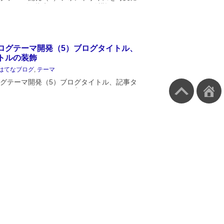
トサイズの指定っていうのは結構悩ましい
値指定の px 、相対値指定の %, em, rem
vw も使われます。はてなブログテ...
ログテーマ開発（5）ブログタイトル、
トルの装飾
はてなブログ
,
テーマ
グテーマ開発（5）ブログタイトル、記事タ
飾はてなブログのサンプルテーマ
plate を使ってのテーマ開発の５回目です。基本
ましたので、細部の装飾に入るのですが、
ログテーマ開発（3）HTTPS環境下で
ersyncの自動リロードを実現
はてなブログ
,
テーマ
グテーマ開発（3）HTTPS環境下で
rsyncの自動リロードを実現はてなブログテー
）はてなブログテーマ開発（2）今回は、
下の開発でも Hatena-Blo...
Blog-Theme-Boilerplateを使ってテー