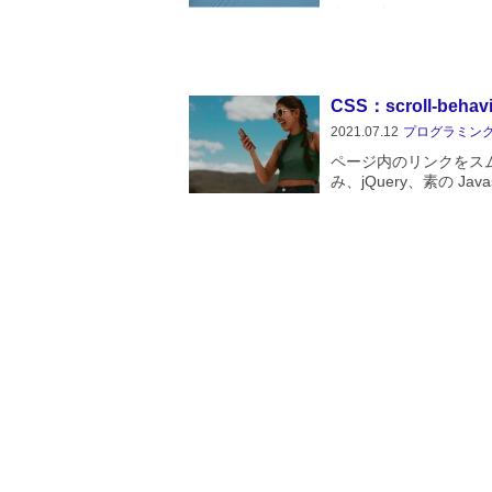
介した自作のスムース
jQuery などのライ
Javascrip...
CSS：scroll-beh
2021.07.12
プログラミン
ページ内のリンクをス
み、jQuery、素の Ja
とにかく一番簡単なのは
すが、残念ながらイージ
CSS：文字を一文
ター）
2021.06.26
プログラミン
CSSの小ネタです。文
けで文字を一文字ずつ
おお、やった！Javas
思ったんですが、どうや
はてなブログ：フォ