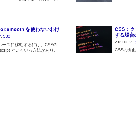
スクロールを公開します。
は、
ブラリーを必要としない素の
window.scr
eight)
avior:smooth を使わないわけ
CSS：クラス
する場合
グ
,
CSS
2021.06.29
ムーズに移動するには、CSSの
CSSの擬似ク
vascript といろいろ方法があり、
ストの中の
一行ですむ CSS による方法で
す。その２
ングが指定できません。...
して指定す
字ずつ表示する（タイプライ
CSS：f
ロールさ
グ
,
CSS
2021.06.06
字を一文字ずつ表示するCSSだ
サイトのメ
表示するアニメーションです。
の要素に p
cript使わなくてもできるじゃんと
すが、要素
らネット上に...
にスクロー
クロー...
ントサイズを動的に変化さ
無料サービス