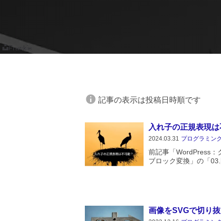
Frankie
記事の表示は投稿日時順です
入れ子の正規表現は
2024.03.31
プログラミン
前記事「WordPres
ブロック変換」の「03
にぶち当たりました。
ストタグを削除しよう
どうやらダメな...
画像をSVGで切り抜く cl