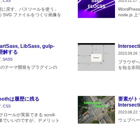
グ
,
CSS
2023.11.17
状態に戻す、パスツールを使う」
WordPr
の SVG ファイルをつくり画像を
node.j
ましたが、その際、CSS のプ
この際、CS
 がなかなか思うような結果を...
り入れてみ
ass, LibSass, gulp-
Inters
sを理解する
2023.09.26
グ
,
SASS
ブラウザへ
ess のテーマ開発をプラグインの
を知る非同
lp を使う方法に変更しました。その際
Interse
ire('gulp-sass')(require(...
にあるか、
るのかを知.
:smoothは履歴に残る
要素がト
Intersec
グ
,
CSS
2023.08.22
ロールが実装できる scroll-
ウェブペー
th は簡単でいいのですが、デメリット
メーション
るのはブラウザの履歴に残るこ
たら次のコ
.
ール）とい