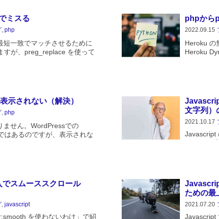
は Javascrip
でミスる
phpから
グ
,
php
2022.09.15
最短一致でマッチさせるために
Heroku
いますが、preg_replace を使って
Heroku
とした際にミスったケースの話
のですが、現
.
すので、他
meが表示されない（解決）
Javas
文字列）
グ
,
php
2021.10.17
せん。WordPressでの
Javascri
ブルではあるのですが、表示されな
データの受
frame で止まってしまい、それ
いかという
ブルです。また、かなり特殊な
H...
1行挿入でスムーススクロール
Javas
ための最
グ
,
javascript
2021.07.20
vior:smooth を使わないわけ」で紹
Javasc