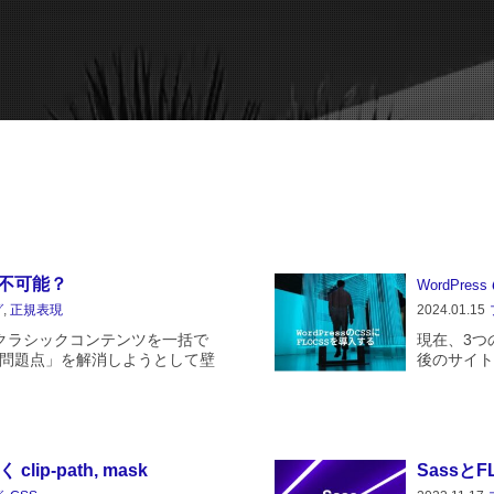
不可能？
WordPress
グ
,
正規表現
2024.01.15
s：クラシックコンテンツを一括で
現在、3つ
.問題点」を解消しようとして壁
後のサイト
記事の中から入れ子になったリ
サイト「＠
と正規表現で試みたのですが、
WordPre
ip-path, mask
Sassと