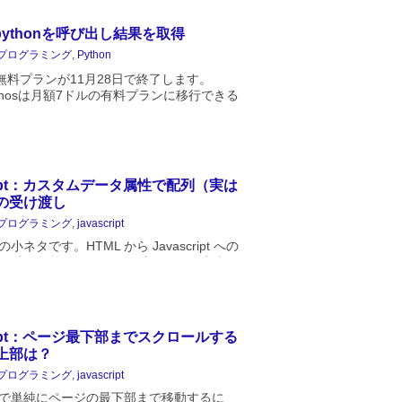
t ...
pythonを呼び出し結果を取得
プログラミング
,
Python
 の無料プランが11月28日で終了します。
 Dynosは月額7ドルの有料プランに移行できる
在利用しているのは Node.js アプリ1つで
に無料でできるのであればそれに越し...
cript：カスタムデータ属性で配列（実は
の受け渡し
プログラミング
,
javascript
pt の小ネタです。HTML から Javascript への
け渡しに複数のデータを渡すことは出来な
話です。カスタムデータ属性の値はひとつ
cript：ページ最下部までスクロールする
上部は？
プログラミング
,
javascript
ript で単純にページの最下部まで移動するに