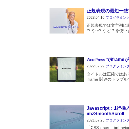
正規表現の最短一致
2023.04.16
プログラミン
正規表現では文字列に
*? や +? など ? を使
文字列を置き換えよう
です。はてなブログイ..
でifra
WordPress
2022.07.29
プログラミン
タイトルは正確ではありま
iframe 関連のトラ
いのではなく、表示が i
以降表示されないトラ
ケ...
Javascript：
imzSmoothScroll
2021.07.25
プログラミン
「CSS：scroll-beha