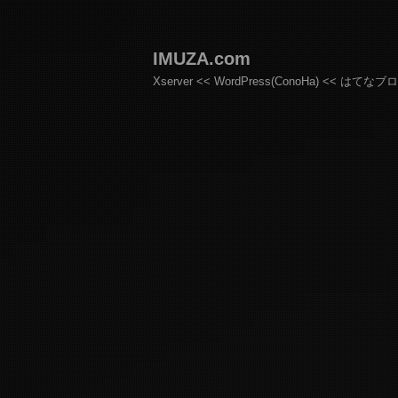
IMUZA.com
Xserver << WordPress(ConoHa) << はてなブ