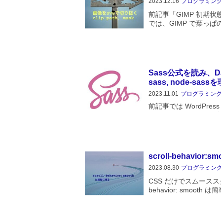
2023.12.16
プログラミン
前記事「GIMP 初期
では、GIMP で葉っぱ
切り抜く過程を記事にし
ロパティ clip-path
Sass公式を読み、DartS
sass, node-sas
2023.11.01
プログラミン
前記事では WordPr
wp-sass から gu
のコード const sass = requ
scroll-behavior
2023.08.30
プログラミン
CSS だけでスムーススク
behavior: smoo
も多く、一番抵抗のあ
とです。スムーススク..