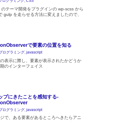
プログラミング
,
CSS
ess のテーマ開発をプラグインの wp-scss から
s 上で gulp を走らせる方法に変えましたので、
S の設計思想に FLOCSS というものを取
ようと思います。...
ectionObserverで要素の位置を知る
プログラミング
,
javascript
の表示に際し、要素が表示されたかどうか
期のインターフェイス
ctionObservver に関してです。要素がどの位置
つまりビューポートの下にあるのか上にあ
..
ップにきたことを感知する-
tionObserver
プログラミング
,
javascript
ジで、ある要素があるところへきたらアニ
が始まるとか、コンテンツを下まで表示し
ンテンツをその下に表示する（無限スクロ
ったエフェクトをよく見かけますが、あれ