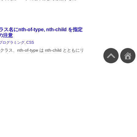
ollTo(0,document.documentElement.scrollH
; で一瞬に移動します。ただ、スムーススクロ...
名にnth-of-type, nth-child を指定
の注意
プログラミング
,
CSS
ラス、nth-of-type は nth-child とともにリ
何番目などと指定する場合によく使いま
つの違いは理解していても、クラス名に対
る場合は要注意です。今回ハマったケー...
ixedの要素をスクロールバーなしでスク
せる
プログラミング
,
CSS
ニューをオーバーレイで出す場合には、そ
osition:fixed を指定する場合が多いと思いま
の長さがデバイスの表示高よりも長い場合
ルさせ、かつ非タッチデバイスの場合にス
 Glitch で Node.js アプリを立ち上