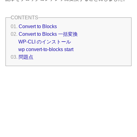
Convert to Blocks
Convert to Blocks 一括変換
WP-CLI のインストール
wp convert-to-blocks start
問題点