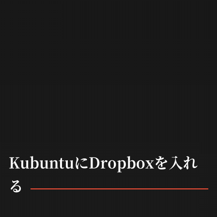
KubuntuにDropboxを入れ
る