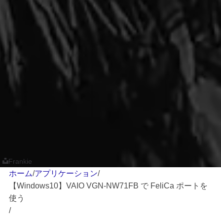
Frankie
ホーム
/
アプリケーション
/
【Windows10】VAIO VGN-NW71FB で FeliCa ポートを
使う
/