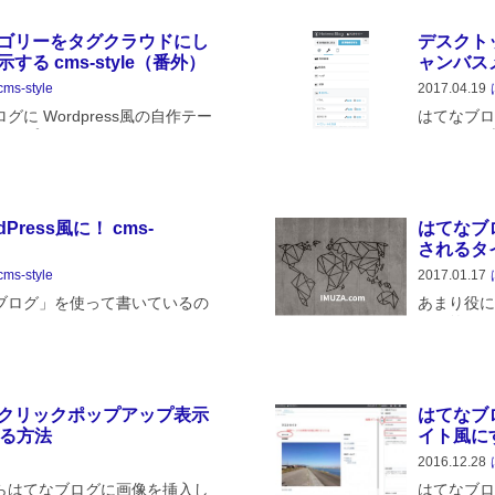
ゴリーをタグクラウドにし
デスクト
る cms-style（番外）
ャンバスメ
cms-style
2017.04.19
に Wordpress風の自作テー
はてなブログを
トップページをどうしようかと
覧はてなブ
ドを表示することにしました。
ているかを
のでトップページを見ていただ
トルとメニ
ress風に！ cms-
はてなブ
されるタ
cms-style
2017.01.17
ブログ」を使って書いているの
あまり役に
ess や Joomla!など CMS 風
た（笑）。は
りに手のこんだことをしていま
テゴリー（.h
ねて解説をしていこうと思いま
ュー化し、
クリックポップアップ表示
はてなブ
する方法
イト風に
2016.12.28
らはてなブログに画像を挿入し
はてなブロ