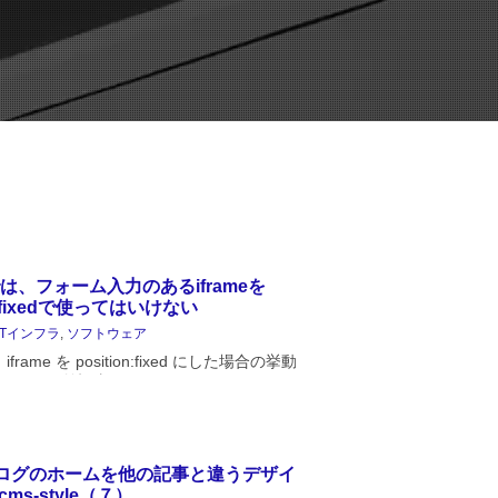
eでは、フォーム入力のあるiframeを
on:fixedで使ってはいけない
ITインフラ
,
ソフトウェア
、iframe を position:fixed にした場合の挙動
す。前記事： iPhone で iframe を fixed
の問題問題整理...
ログのホームを他の記事と違うデザイ
ms-style（７）