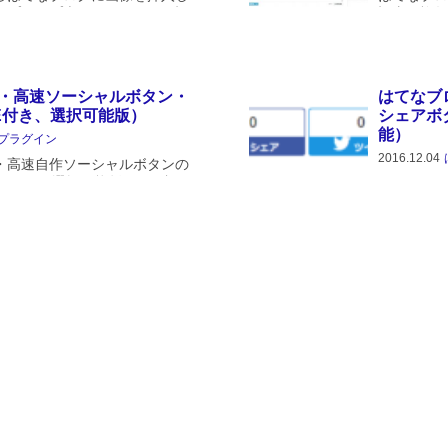
ップアップ表示となります。記
記事を複数
示する場合は便利といえば便利
ろいろカス
してもほとんど同じ程度では意
出来ないか
稿...
・高速ソーシャルボタン・
はてなブ
E付き、選択可能版）
シェアボ
能）
プラグイン
2016.12.04
・高速自作ソーシャルボタンの
ャルボタン選択可能版です。概要
下記記事に
していますので整理しますと次
シャルボタ
.
に記事の上
だきました
www.imuza
erry Blossom
CSS3 の
のカスタ
テーマ
2016.11.12
アに投稿した「Cherry
CSS3 の
記事です。スクリーンショット下記
も、過去記事
snichts.haten...
が、Flex
を使っていた
ery なしで動く【ボトムナビ
はてなブ