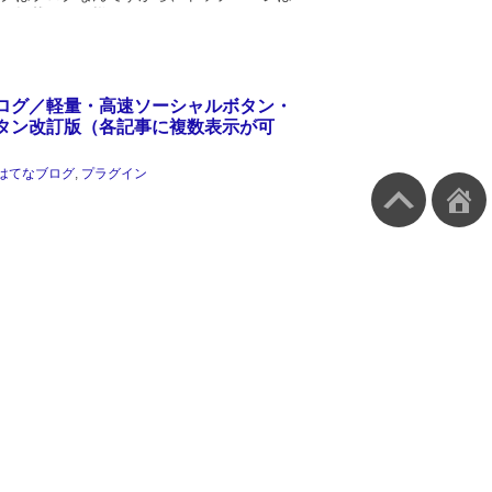
個掲載する仕様になっています。ただ、い
タマイズに手を出しますと、固定ページに
と思い始めます。その方法です。予約投
ログ／軽量・高速ソーシャルボタン・
タン改訂版（各記事に複数表示が可
はてなブログ
,
プラグイン
て、はてなブログ用の軽量・高速自作ソー
ンを公開していますが、公式ボタンのよう
下に入れられないかとのリクエストをいた
ので改訂版を公開します。
.com...
 display: flex がスゴイ！ はてなブログ
マイズに活用！
プログラミング
,
CSS
 Flex レイアウトをご存じですか？当サイトで
、www.imuza.comで紹介しているのです
 レイアウトとは、これまでレイアウトに float
...
ログ／ボトムナビゲーション改訂版