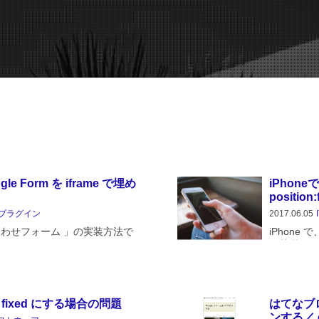
e Form を iframe で埋め
iPhon
positi
プラグイン
2017.06.05
合わせフォーム 」の実装方法で
iPhone で
ださい。iPhone で iframe
に苦労していま
の問題iPhoneでは、フォーム入力
にする場合
e を fixed にする場合の問題
はてなブ
ンする／ c