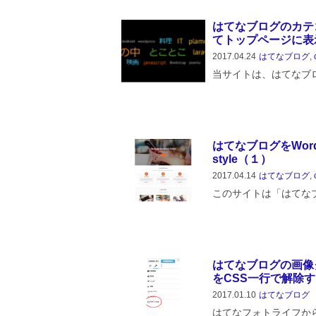
はてなブログのカテ
てトップページに表示す
2017.04.24
はてなブログ
,
当サイトは、はてなブログ
マをあてていますが、
悩んだ末、タグクラウ
すでに完成しています
ければど...
はてなブログをWordP
style（１）
2017.04.14
はてなブログ
,
このサイトは「はてな
ですが、テーマを Wordpr
にしています。それな
すので自分のメモも兼
す...
はてなブログの画像
をCSS一行で解除
2017.01.10
はてなブログ
はてなフォトライフか