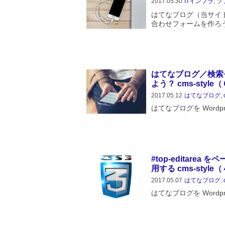
2017.05.30
ITインフラ
,
ソ
はてなブログ（当サイト）に
合わせフォームを作ろう
をポップアップで表示する
ます。Googleフォーム
はてなブログ／検索
よう？ cms-style
2017.05.12
はてなブログ
,
はてなブログを Wordpres
覧はてなブログをどう
ているかを書いていま
たら書くというパターンが
#top-editare
用する cms-style
2017.05.07
はてなブログ
,
はてなブログを Wordpres
覧はてなブログをどう
ているかを書いています
ッダ >...