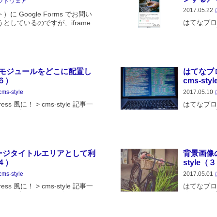
フトウェア
2017.05.22
 Google Forms でお問い
はてなブログを
としているのですが、iframe
覧はてなブ
際に iPhone で引っかってい
ているかを
自体は、...
たが、役に
モジュールをどこに配置し
はてなブ
（６）
cms-st
cms-style
2017.05.10
s 風に！ > cms-style 記事一
はてなブログを
やって当サイトのデザインにし
覧はてなブ
す。ブログというのは思いつい
ているかを
多...
クについて
a をページタイトルエリアとして利
背景画像
（４）
style（
cms-style
2017.05.01
s 風に！ > cms-style 記事一
はてなブログを
やって当サイトのデザインにし
覧はてなブ
。前回 では カスタマイズ > ヘ
ているかを
は、グリッ