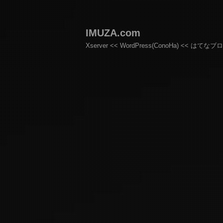
IMUZA.com
Xserver << WordPress(ConoHa) << はてなブ