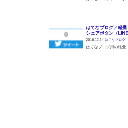
ますと、クリックでポ
事内の画像を小さく表
なんですが、クリック
味がありません。[...
はてなブログ／軽量
シェアボタン（LIN
2016.12.14
はてなブログ
,
はてなブログ用の軽量
LINE付き、各ソーシ
改訂版をいくつも公開
の通りです。はてなブ..
はてなブログテーマ／Ch
2016.11.20
はてなブログ
,
はてなブログテーマスト
Blossom」の解説
運用サイトをご覧ください。au
はてなブログ／jQu