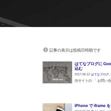
Frankie
記事の表示は投稿日時順です
はてなブログに Googl
込む
2017.06.12
はてなブログ
,
当サイトの 「 お問い
す。次の記事も参考にしてく
を fixed にする場合
のあるifr...
iPhone で ifram