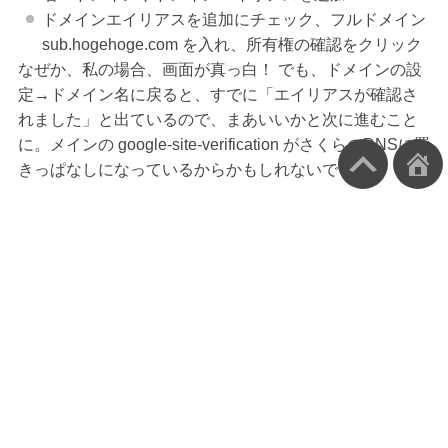
ドメインエイリアスを追加にチェック、フルドメイン
sub.hogehoge.com を入れ、所有権の確認をクリック
なぜか、私の場合、画面が真っ白！ でも、ドメインの設
定→ドメイン名に戻ると、すでに「エイリアスが確認さ
れました」と出ているので、まあいいかと次に進むこと
に。メインの google-site-verification がさくらのDNSに置
きっぱなしになっているからかもしれないです。
サブドメインのMXレコードをさくらの
DNSに設定
エントリ名
タイプ
値
google(google-site-verificationの文字列).sub
CNAME
goo
sub
MX
10 