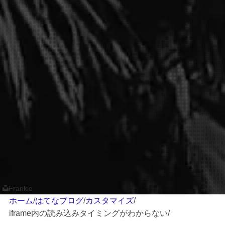
Frankie
ホーム
/
はてなブログ
/
カスタマイズ
/
iframe内の読み込みタイミングがわからない
/