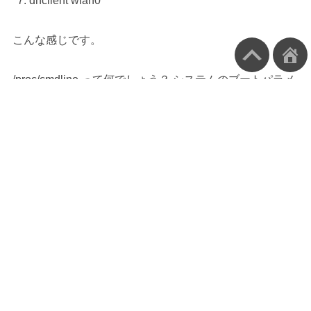
dhclient wlan0
こんな感じです。
/proc/cmdline って何でしょう？ システムのブートパラメ
ータみたいなんですが、これがどうやってもうまくいき
ません。と言うより、その一行をコメントアウトすれば
試せるじゃないとの気持ちがあるので、早々と諦めたと
いう方が正しいです。
ということで、二ヶ所ある<wlan>の条件式をコメントア
ウトしてreboot！
Enter SSID: が出ましたので、入力。ところで、私は
SSIDをステルスにしているのですが大丈夫でしょうか？
多分、<Hidden> WPAと表示されているのがそうです
ね。
続いて、WPA key: と出ますので、入力。パスフレーズは
表示されません。