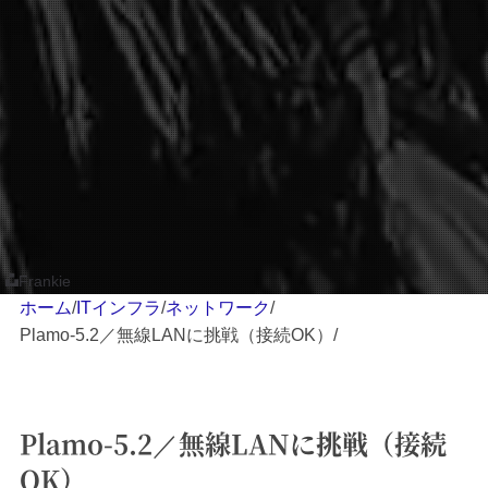
Frankie
ホーム
/
ITインフラ
/
ネットワーク
/
Plamo-5.2／無線LANに挑戦（接続OK）
/
Plamo-5.2／無線LANに挑戦（接続
OK）